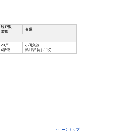
総戸数
交通
階建
23戸
小田急線
4階建
鶴川駅 徒歩11分
ページトップ