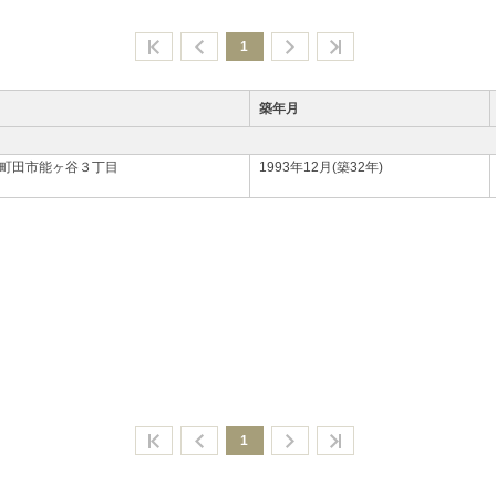
1
築年月
町田市能ヶ谷３丁目
1993年12月(築32年)
1