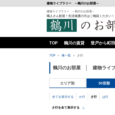
建物ライブラリー ～鶴川のお部屋～
建物ライブラリー ～鶴川のお部屋～
職人さん歓迎！生活保護の方はご相談ください！
TOP
鶴川の賃貸
登戸から町
敷金０・礼金０のお部屋
駅から
TOP
＞
棟一覧
＞
さ行
MIWA BASEⅢ
鶴川のお部屋 │ 建物ライ
エリア別
50音順
全てを表示する
か行
さ行
は行
さ行を全て表示する
し