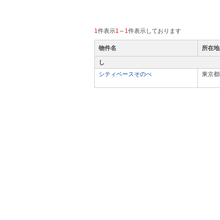
1
件表示
1
～
1
件表示しております
物件名
所在地
し
シティベースそのべ
東京都