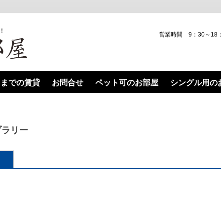
！
営業時間 9：30～18：
田までの賃貸
お問合せ
ペット可のお部屋
シングル用の
１０分以内のお部屋
オフィスや店舗です。
物件を貸した
ブラリー